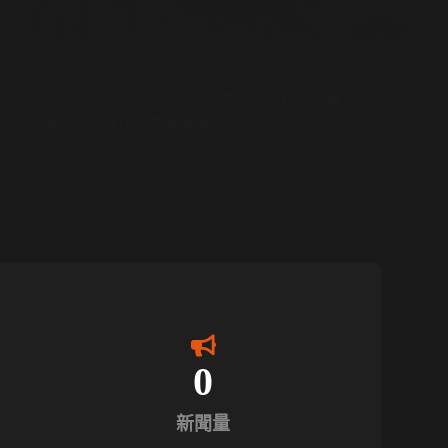
2026世界盃
世界盃2026 角球盤與特殊盤解析｜FIFA 比賽
節奏判讀與TU娛樂城進階玩法
0
新聞量