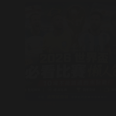
2026世界盃