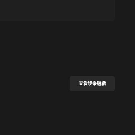
查看娛樂遊戲