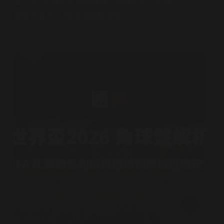
🏆 2026 世界盃直播哪裡看？轉播平台、免費
觀看方式與TU娛樂城觀賽攻略