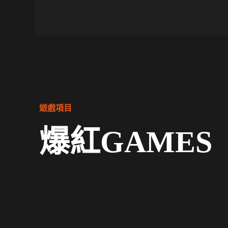
遊戲項目
爆紅GAMES