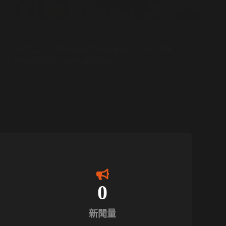
2026世界盃
世界盃2026 角球盤與特殊盤解析｜FIFA 比賽
節奏判讀與TU娛樂城進階玩法
0
新聞量