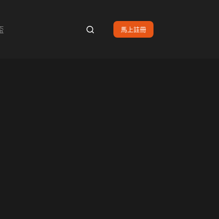
馬上註冊
盃