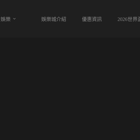
U娛樂
娛樂城介紹
優惠資訊
2026世界