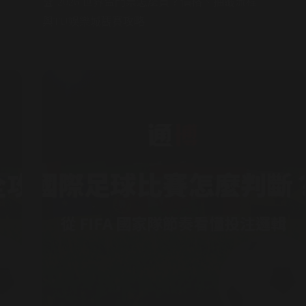
🏆 2026 世界盃門票怎麼買？價格、抽籤流程
與TU娛樂城觀賽攻略