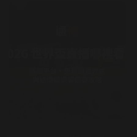
2026世界盃