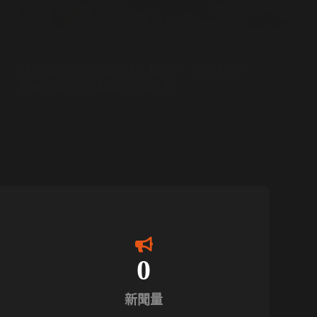
2026世界盃
世界盃2026 角球盤與特殊盤解析｜FIFA 比賽
節奏判讀與TU娛樂城進階玩法
0
新聞量