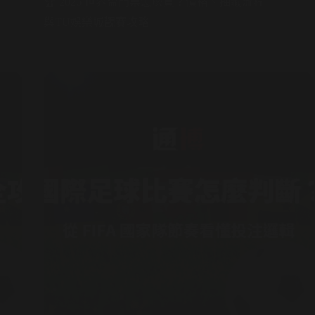
🏆 2026 世界盃門票怎麼買？價格、抽籤流程
與TU娛樂城觀賽攻略