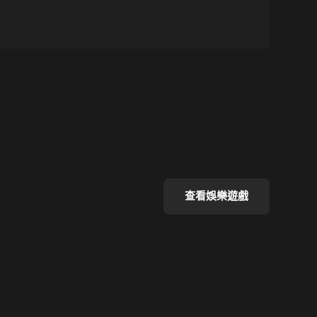
查看娛樂遊戲