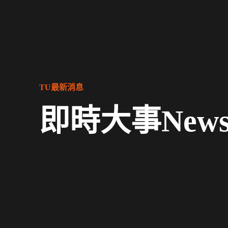
TU最新消息
即時大事New