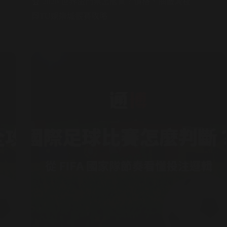
🏆 2026 世界盃門票怎麼買？價格、抽籤流程
與TU娛樂城觀賽攻略