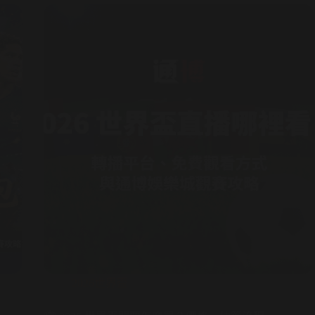
2026世界盃