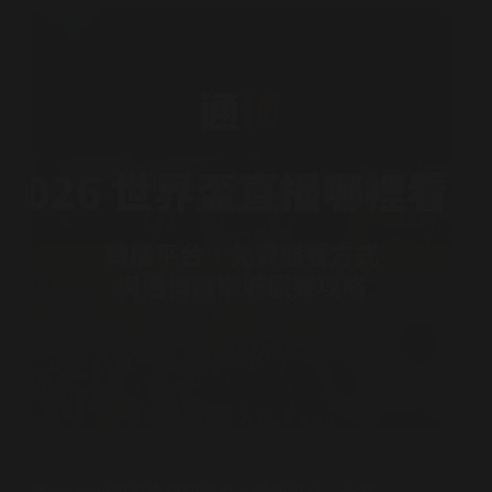
2026世界盃