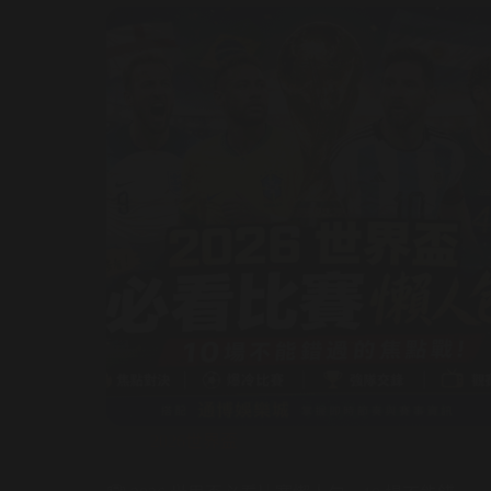
2026世界盃