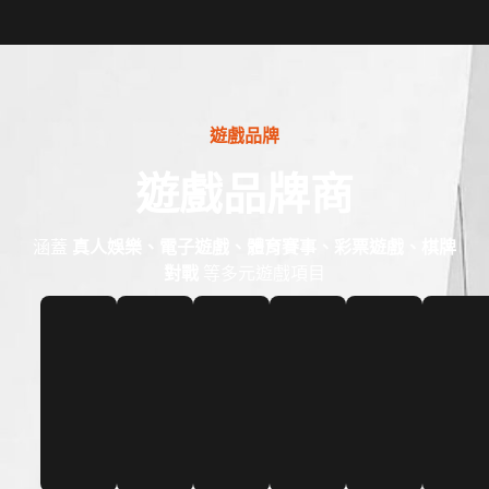
遊戲品牌
遊戲品牌商
涵蓋
真人娛樂、電子遊戲、體育賽事、彩票遊戲、棋牌
對戰
等多元遊戲項目