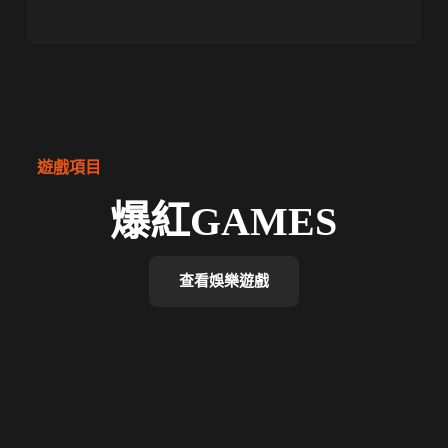
遊戲項目
爆紅GAMES
查看娛樂遊戲