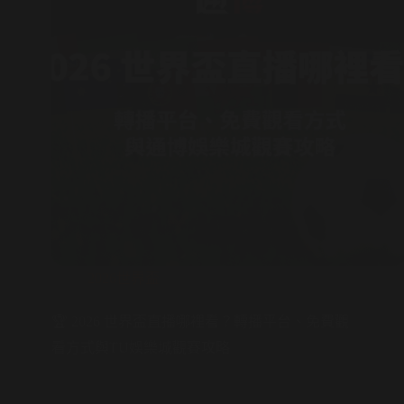
2026世界盃
🏆 2026 世界盃直播哪裡看？轉播平台、免費觀
看方式與TU娛樂城觀賽攻略