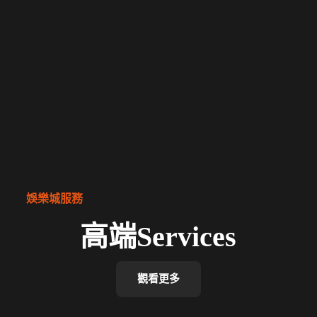
娛樂城服務
高端Services
觀看更多