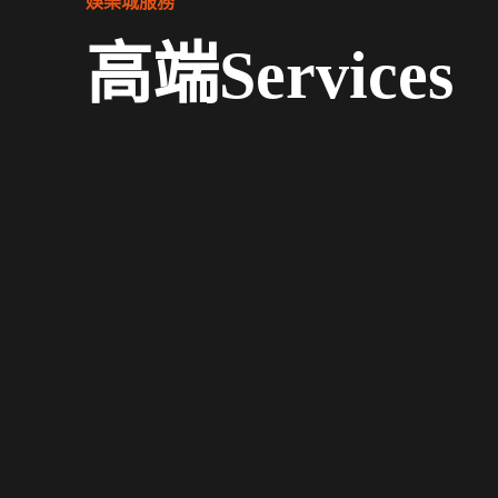
娛樂城服務
高端Services