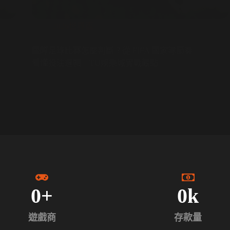
2026世界盃
國際足球比賽怎麼判斷？從 FIFA 國家隊節奏
看懂投注邏輯｜TU娛樂城實戰觀點
0
+
0
k
遊戲商
存款量