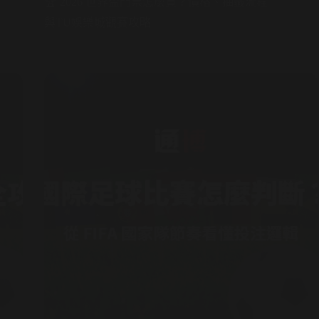
🏆 2026 世界盃門票怎麼買？價格、抽籤流程
與TU娛樂城觀賽攻略