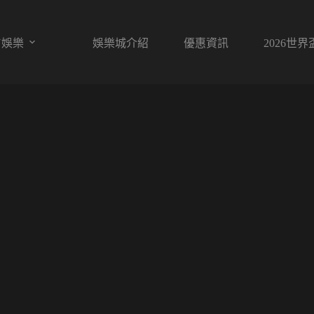
U娛樂
娛樂城介紹
優惠資訊
2026世界