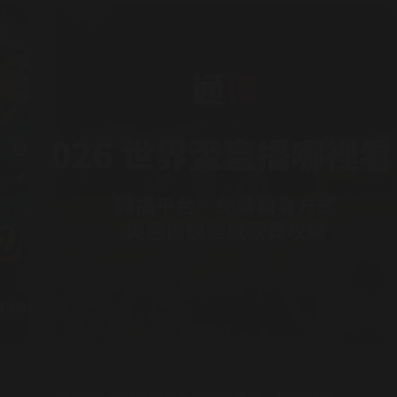
2026世界盃