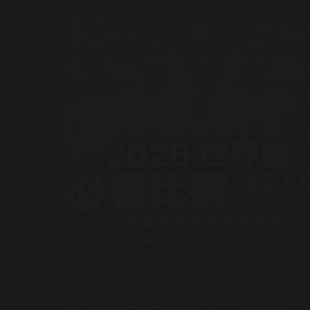
2026世界盃