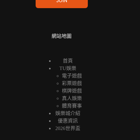
JOIN
i
l
*
網站地圖
首頁
TU娛樂
電子遊戲
彩票遊戲
棋牌遊戲
真人娛樂
體育賽事
娛樂城介紹
優惠資訊
2026世界盃