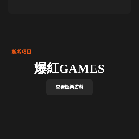
遊戲項目
爆紅GAMES
查看娛樂遊戲