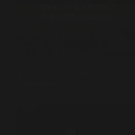
2026世界盃
🏆 2026 世界盃門票怎麼買？價格、抽籤流程與
TU娛樂城觀賽攻略