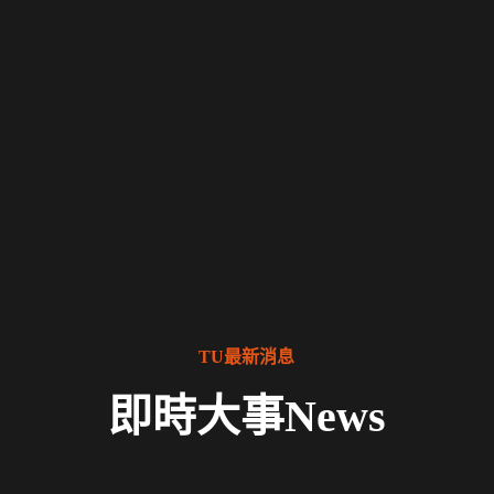
TU最新消息
即時大事News