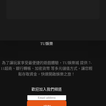
TU娛樂
為了讓玩家享受最便捷的遊戲體驗，TU娛樂城 提供 7-
11超商、銀行轉帳、加密貨幣 等多元儲值方式，讓您輕
鬆存取資金，快速開啟娛樂之旅！
歡迎加入我們頻道
E
m
a