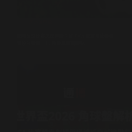
2026世界盃
國際足球比賽怎麼判斷？從 FIFA 國家隊節奏看
懂投注邏輯｜TU娛樂城實戰觀點