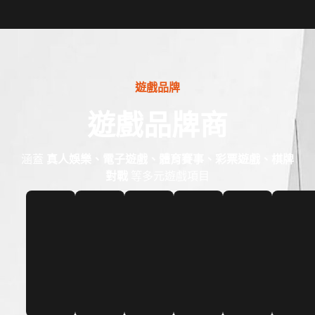
遊戲品牌
遊戲品牌商
涵蓋
真人娛樂、電子遊戲、體育賽事、彩票遊戲、棋牌
對戰
等多元遊戲項目