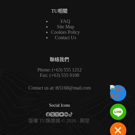
TU相關
FAQ
Site Map
Cookies Policy
Contact Us
聯絡我們
Phone: (+63) 555 1212
Fax: (+63) 555 0100
y
t
a
Contact us at:
tb5168@mail.com
h
c
e
Social Icons
d
i
H
版權 TU娛樂城 © 2026 - 開發