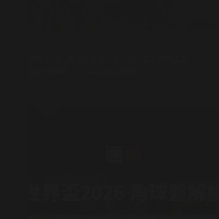
2026世界盃
國際足球比賽怎麼判斷？從 FIFA 國家隊節奏看
懂投注邏輯｜TU娛樂城實戰觀點