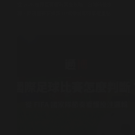
🏆 2026 世界盃賽程時間全攻略｜台灣時差換
算、熬夜觀賽安排與TU娛樂城即時掌握重點