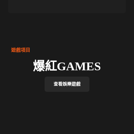
遊戲項目
爆紅GAMES
查看娛樂遊戲