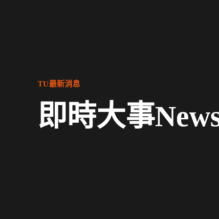
TU最新消息
即時大事New