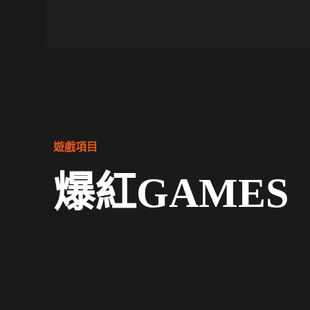
遊戲項目
爆紅GAMES