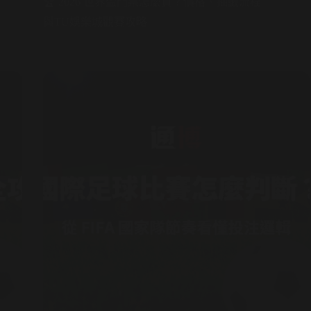
🏆 2026 世界盃門票怎麼買？價格、抽籤流程
與TU娛樂城觀賽攻略