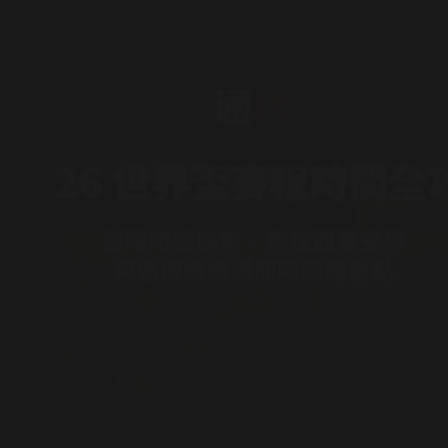
2026世界盃