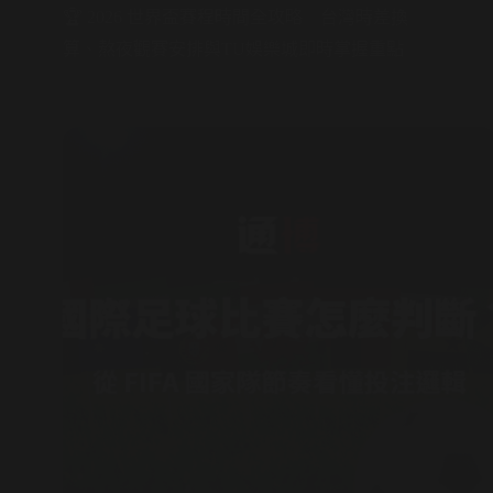
🏆 2026 世界盃賽程時間全攻略｜台灣時差換
算、熬夜觀賽安排與TU娛樂城即時掌握重點