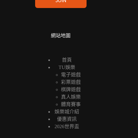
JOIN
i
l
*
網站地圖
首頁
TU娛樂
電子遊戲
彩票遊戲
棋牌遊戲
真人娛樂
體育賽事
娛樂城介紹
優惠資訊
2026世界盃