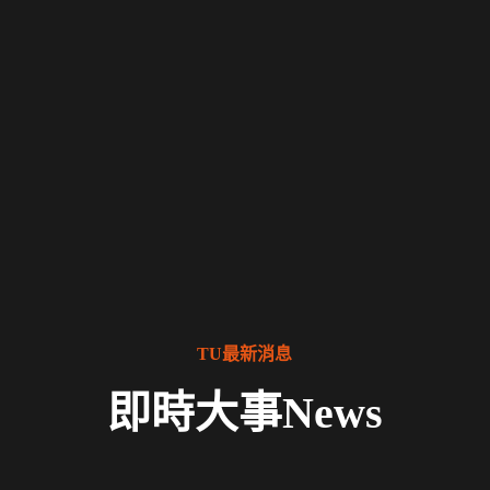
TU最新消息
即時大事News