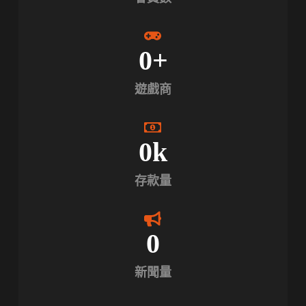
0
+
遊戲商
0
k
存款量
0
新聞量