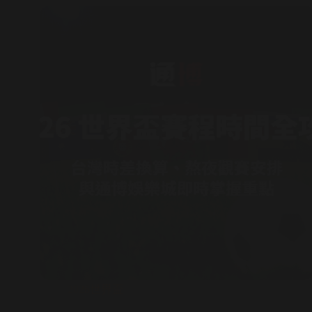
2026世界盃