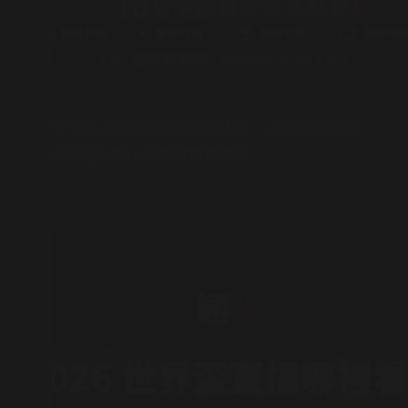
2026世界盃
🏆 2026 世界盃必看比賽懶人包｜10 場不能錯過
的焦點戰與TU娛樂城觀賽攻略