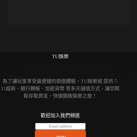
TU娛樂
為了讓玩家享受最便捷的遊戲體驗，TU娛樂城 提供 7-
11超商、銀行轉帳、加密貨幣 等多元儲值方式，讓您輕
鬆存取資金，快速開啟娛樂之旅！
歡迎加入我們頻道
E
m
a