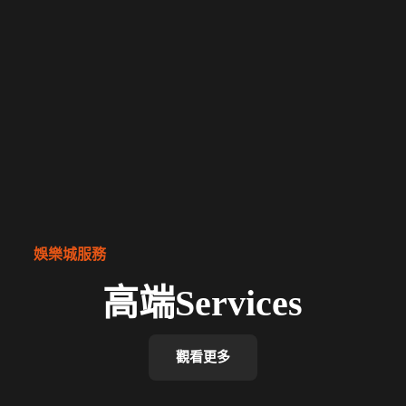
娛樂城服務
高端Services
觀看更多