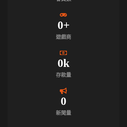
0
+
遊戲商
0
k
存款量
0
新聞量